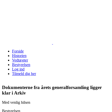
Skip
to
content
Forside
Historien
Vedtægter
Bestyrelsen
Log ind
Tilmeld dig her
Dokumenterne fra årets generalforsamling ligger
klar i Arkiv
Med venlig hilsen
Bestyrelsen