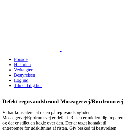
Skip
to
content
Forside
Historien
Vedtægter
Bestyrelsen
Log ind
Tilmeld dig her
Defekt regnvandsbrønd Moseagervej/Rørdrumsvej
Vi har konstateret at risten på regnvandsbrønden
Moseagervej/Rørdrumsvej er defekt. Risten er midlertidigt repareret
og der er stillet en kegle over den. Der er taget kontakt til
entreprenør for udskiftning af risten. Giv besked til bestyrelsen,