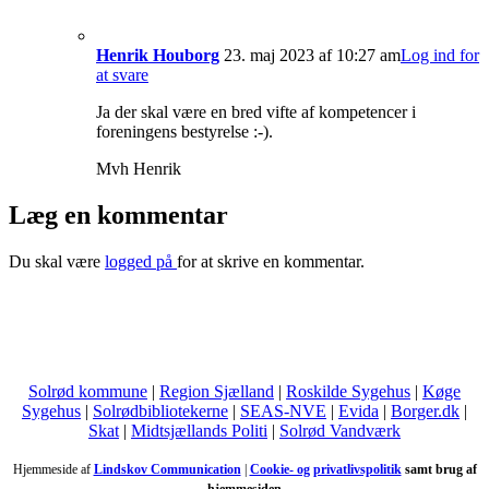
Henrik Houborg
23. maj 2023 af 10:27 am
Log ind for
at svare
Ja der skal være en bred vifte af kompetencer i
foreningens bestyrelse :-).
Mvh Henrik
Læg en kommentar
Du skal være
logged på
for at skrive en kommentar.
Solrød kommune
|
Region Sjælland
|
Roskilde Sygehus
|
Køge
Sygehus
|
Solrødbibliotekerne
|
SEAS-NVE
|
Evida
|
Borger.dk
|
Skat
|
Midtsjællands Politi
|
Solrød Vandværk
Hjemmeside af
Lindskov Communication
|
Cookie- og privatlivspolitik
samt brug af
hjemmesiden