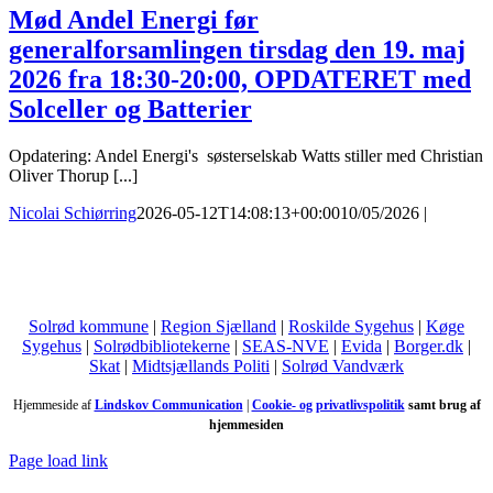
Mød Andel Energi før
generalforsamlingen tirsdag den 19. maj
2026 fra 18:30-20:00, OPDATERET med
Solceller og Batterier
Opdatering: Andel Energi's søsterselskab Watts stiller med Christian
Oliver Thorup [...]
Nicolai Schiørring
2026-05-12T14:08:13+00:00
10/05/2026
|
Solrød kommune
|
Region Sjælland
|
Roskilde Sygehus
|
Køge
Sygehus
|
Solrødbibliotekerne
|
SEAS-NVE
|
Evida
|
Borger.dk
|
Skat
|
Midtsjællands Politi
|
Solrød Vandværk
Hjemmeside af
Lindskov Communication
|
Cookie- og privatlivspolitik
samt brug af
hjemmesiden
Page load link
Go